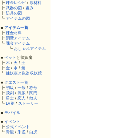
┣
錬金レシピ
/
原材料
┣
武器の図
/
盗み
┣
防具の図
┗
アイテムの図
■
アイテム一覧
┣
錬金材料
┣
消費アイテム
┗
課金アイテム
┗
おしゃれアイテム
■
ペット
と収妖魔
┣
木
/
火
/
土
┣
金
/
水
/
無
┗
錬妖壺と崑崙収妖鏡
■
クエスト一覧
┣
初級
/
一般
/
称号
┣
飛剣
/
流派
/
関門
┣
勇士
/
恋人
/
散人
┗
LV別
/
ストーリー
■
モバイル
■
イベント
┣
公式イベント
┗
青龍
/
朱雀
/
白虎