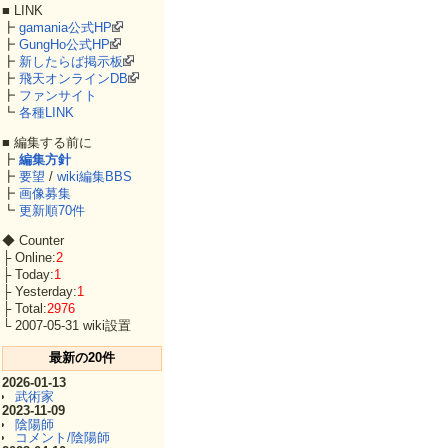
■ LINK
┣
gamania公式HP
┣
GungHo公式HP
┣
新したらば掲示板
┣
飛天オンラインDB
┣
ファンサイト
┗
各種LINK
■ 編集する前に
┣
編集方針
┣
要望
/
wiki編集BBS
┣
画像募集
┗
更新順70件
◆ Counter
├ Online:
2
├ Today:
1
├ Yesterday:
1
├ Total:
2976
└ 2007-05-31 wiki設置
最新の20件
2026-01-13
武術家
2023-11-09
陰陽師
コメント/陰陽師