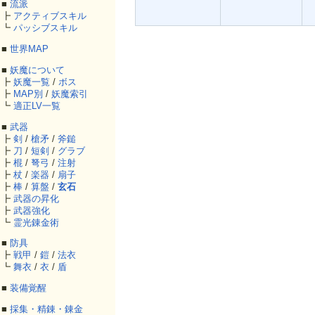
■
流派
┣
アクティブスキル
┗
パッシブスキル
■
世界MAP
■
妖魔について
┣
妖魔一覧
/
ボス
┣
MAP別
/
妖魔索引
┗
適正LV一覧
■
武器
┣
剣
/
槍矛
/
斧鎚
┣
刀
/
短剣
/
グラブ
┣
棍
/
弩弓
/
注射
┣
杖
/
楽器
/
扇子
┣
棒
/
算盤
/
玄石
┣
武器の昇化
┣
武器強化
┗
霊光錬金術
■
防具
┣
戦甲
/
鎧
/
法衣
┗
舞衣
/
衣
/
盾
■
装備覚醒
■
採集・精錬・錬金