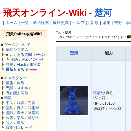
飛天オンライン-Wiki -
楚河
[
ホーム
|
一覧
|
単語検索
|
最終更新
|
ヘルプ
] [
新規
|
編集
|
差分
|
添
Top
> 楚河
飛天Online攻略WIKI
これらのキーワードがハイライトされています：
銀
■
ゲームについて
┣
基本システム
楚河
能力
┣ ■
よくある質問（FAQ）
┃ ┗
用語
/
VGA
/
ｽﾍﾟｯｸ
┣
歴史
/
Flash
/
未実装
┗
最新ＮＥＷＳ
■
キャラクター
┣
種族
/
称号
┣
天賦（スキル）
医者
/水属性
┣
潜在能力開放
■
転職
LV：72
┣
平民
/
剣客
/
刀客
HP：618153
┣
傭兵
/
狩人
/
武術家
経験値：868500
┣
盗賊
/
道士
/
陰陽師
┣
医者
/
楽師
/
踊り子
┣
商人
/
蟲師
┗
職業別スレッド